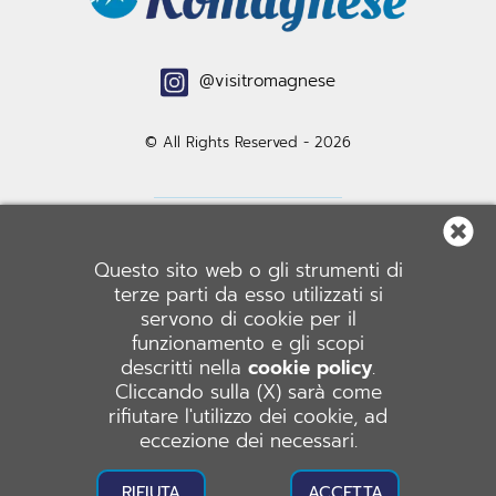
@visitromagnese
© All Rights Reserved - 2026
Questo sito web o gli strumenti di
COMUNE DI ROMAGNESE
terze parti da esso utilizzati si
servono di cookie per il
funzionamento e gli scopi
Piazza Castello, 1 - 27050 Romagnese (PV)
descritti nella
cookie policy
.
Codice fiscale: 00475450185
Cliccando sulla (X) sarà come
Telefono: (+39) 0383 580001
rifiutare l'utilizzo dei cookie, ad
eccezione dei necessari.
Email: comune.romagnese@virgilio.it
RIFIUTA
ACCETTA